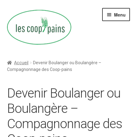
Aller
Aller
Menu
à
au
la
contenu
navigation
Ouvrir
Coop-pains ?
le
Accueil
Devenir Boulanger ou Boulangère –
menu
Ouvrir
Compagnonnage des Coop-pains
Transmission
enfant
le
menu
Ouvrir
La plateforme numérique
Devenir Boulanger ou
enfant
le
menu
Membres
Boulangère –
enfant
Compagnonnage des