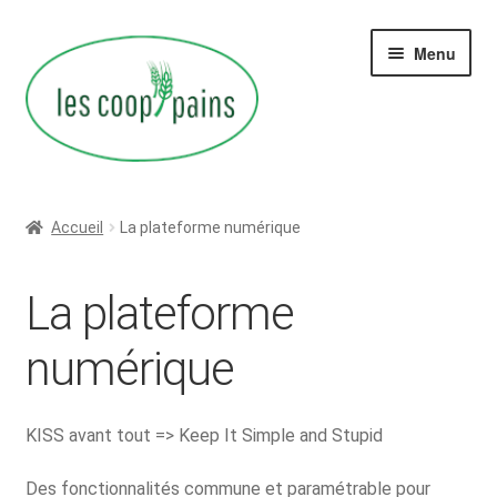
Aller
Aller
Menu
à
au
la
contenu
navigation
Ouvrir
Coop-pains ?
le
Accueil
La plateforme numérique
menu
Ouvrir
Transmission
enfant
le
La plateforme
menu
Ouvrir
La plateforme numérique
enfant
le
numérique
menu
Membres
enfant
KISS avant tout => Keep It Simple and Stupid
Des fonctionnalités commune et paramétrable pour